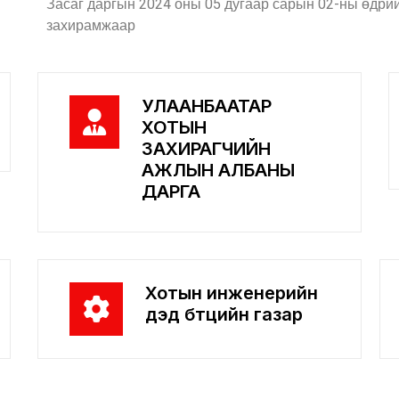
Засаг даргын 2024 оны 05 дугаар сарын 02-ны өдри
захирамжаар
УЛААНБААТАР
ХОТЫН
ЗАХИРАГЧИЙН
АЖЛЫН АЛБАНЫ
ДАРГА
Хотын инженерийн
дэд бүтцийн газар