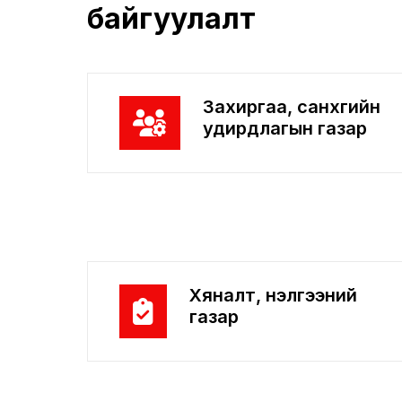
байгуулалт
Захиргаа, санхүүгийн
удирдлагын газар
Хяналт, үнэлгээний
газар