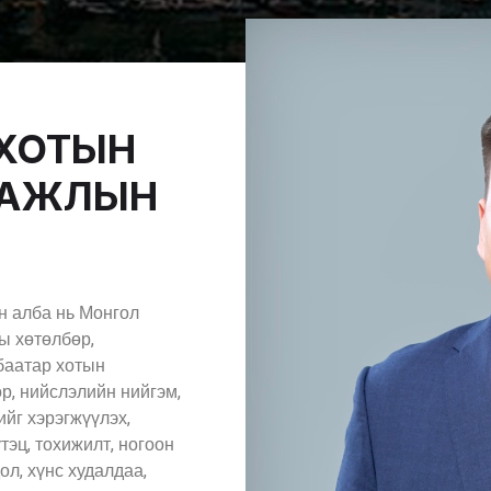
 ХОТЫН
 АЖЛЫН
н алба нь Монгол
ы хөтөлбөр,
баатар хотын
р, нийслэлийн нийгэм,
ийг хэрэгжүүлэх,
эц, тохижилт, ногоон
ол, хүнс худалдаа,