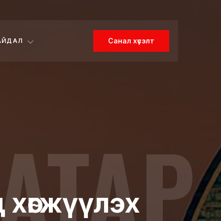
Санал хүсэлт
АЙДАЛ
АТАР
 хөгжүүлэх