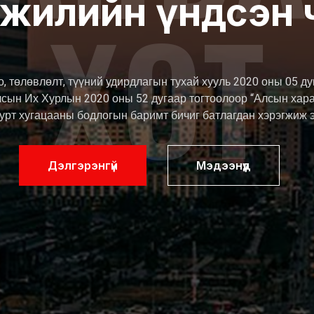
 жилийн үндсэн 
ХОТ
, төлөвлөлт, түүний удирдлагын тухай хууль 2020 оны 05 д
лсын Их Хурлын 2020 оны 52 дугаар тогтоолоор “Алсын хар
урт хугацааны бодлогын баримт бичиг батлагдан хэрэгжиж 
Дэлгэрэнгүй
Мэдээнүүд