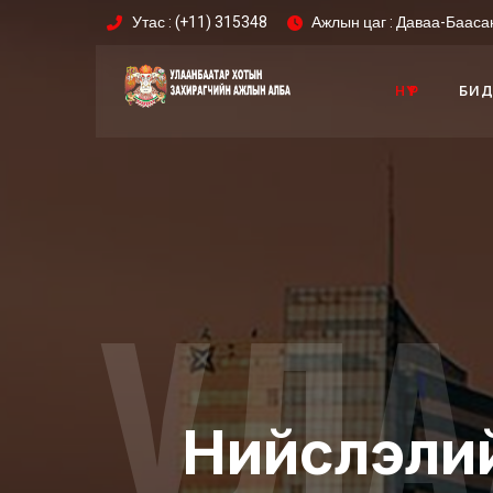
Утас : (+11) 315348
Ажлын цаг : Даваа-Баасан
НҮҮР
БИД
УЛА
Нийслэлий