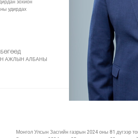
удирдан зохион
аны удирдах
 БӨГӨӨД
ЙН АЖЛЫН АЛБАНЫ
Монгол Улсын Засгийн газрын 2024 оны 81 дүгээр то