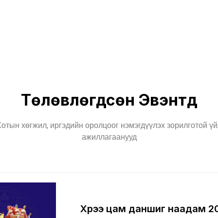
Төлөвлөгдсөн Эвэнтүүд
отын хөгжил, иргэдийн оролцоог нэмэгдүүлэх зорилготой үй
ажиллагаанууд
Хүрээ цам даншиг наадам 2