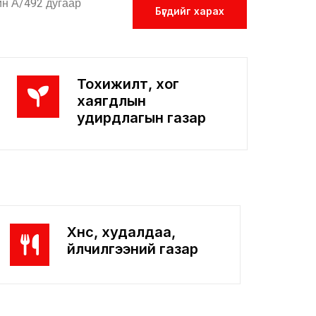
йн А/492 дугаар
Бүгдийг харах
Тохижилт, хог
хаягдлын
удирдлагын газар
Хүнс, худалдаа,
үйлчилгээний газар