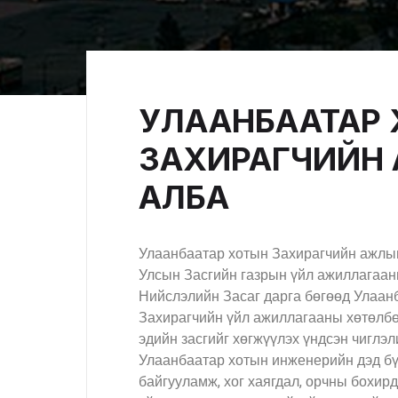
УЛААНБААТАР
ЗАХИРАГЧИЙН
АЛБА
Улаанбаатар хотын Захирагчийн ажлы
Улсын Засгийн газрын үйл ажиллагаан
Нийслэлийн Засаг дарга бөгөөд Улаан
Захирагчийн үйл ажиллагааны хөтөлбө
эдийн засгийг хөгжүүлэх үндсэн чиглэл
Улаанбаатар хотын инженерийн дэд бүт
байгууламж, хог хаягдал, орчны бохирд