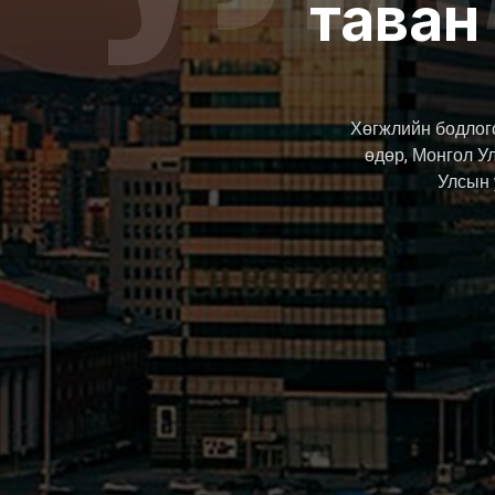
таван
Хөгжлийн бодлого
өдөр, Монгол У
Улсын 