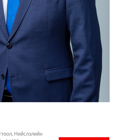
гтоол, Нийслэлийн