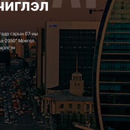
чиглэл
угаар сарын 07-ны
аа-2050” Монгол
эхэлсэн