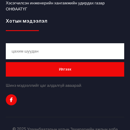
Хэсэгчилсэн инженерийн хангамжийн удирдах газар
ОНӨААТҮГ
Хотын мэдээлэл
Илгээх
Шинэ мэдээллийг цаг алдалгүй аваарай.
© 2025 Улаанбаатарын хотын Захирагчийн ажлын алба