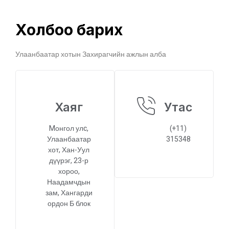
Холбоо барих
Улаанбаатар хотын Захирагчийн ажлын алба
Хаяг
Утас
Mонгол улc,
(+11)
Улаанбаатар
315348
хот, Хан-Уул
дүүрэг, 23-р
хороо,
Наадамчдын
зам, Хангарди
ордон Б блок