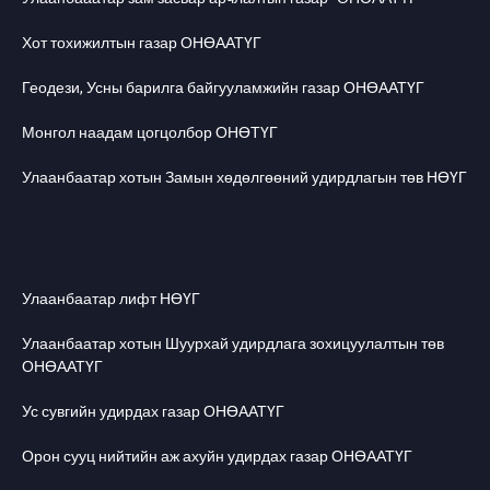
Хот тохижилтын газар ОНӨААТҮГ
Геодези, Усны барилга байгууламжийн газар ОНӨААТҮГ
Монгол наадам цогцолбор ОНӨТҮГ
Улаанбаатар хотын Замын хөдөлгөөний удирдлагын төв НӨҮГ
Улаанбаатар лифт НӨҮГ
Улаанбаатар хотын Шуурхай удирдлага зохицуулалтын төв
ОНӨААТҮГ
Ус сувгийн удирдах газар ОНӨААТҮГ
Орон сууц нийтийн аж ахуйн удирдах газар ОНӨААТҮГ