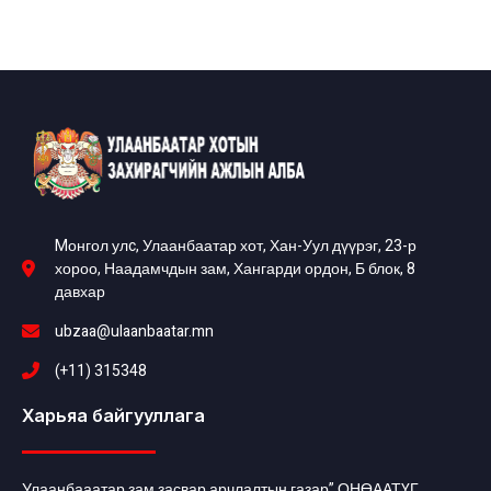
Mонгол улc, Улаанбаатар хот, Хан-Уул дүүрэг, 23-р
хороо, Наадамчдын зам, Хангарди ордон, Б блок, 8
давхар
ubzaa@ulaanbaatar.mn
(+11) 315348
Харьяа байгууллага
Улаанбааатар зам засвар арчлалтын газар” ОНӨААТҮГ