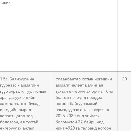
тавих.
1.5/. Баянзүрхийн
Улаанбаатар хотын иргэдийн
30
гүүрнээс Яармагийн
амралт чөлөөт цагийг ая
гүүр хүртэлх Туул голын
тухтай өнгөрүүлэх орчныг бий
эрэг дагуух энгийн
болгож нэг хүнд ноогдох
хамгаалалтын бүсэд
ногоон байгууламжийг
иргэдийн амралт,
нэмэгдүүлэх ажлын хүрээнд
чөлөөт цагаа зөв,
2025-2030 онд хийгдэх
боловсон, ая тухтай
боломжтой 32 байршилд
өнгөрүүлэх ажлыг
нийт 4920 га талбайд ногоон