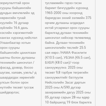
зориулалттай орон
тусламжийн гэрээ гэсэн
сууцны байшингийн
баримт бичгүүдийн хүрээнд
дундын өмчлөлийн эд
1965-2000 оны хооронд
хөрөнгийн тухай
баригдсан эхний ээлжийн 375
хуулийн 16 дугаар
орчим дулааны алдагдал
зүйлийн 16.6 дахь
ихтэй угсармал орон сууцны
хэсгийн хэрэгжилтийг
барилгад дулаан техникийн
хангах хүрээнд нийслэл
шинэчлэл хийхээр төлөвлөөд
Улаанбаатар хотын
байна. Дулаан-техникийн
орон сууцны
шинэчлэлийн төслийг 25.5
байшингийн цахилгаан
сая евро /НАМА Фасилити
шатны болон дулааны
(€10.5 сая), УБЗАА (€6.5 сая),
техникийн шинэчлэл /
БХБЯ (€8.0 сая)/-гоор
фасад, дээвэр, босоо
санхүүжүүлнэ. 2025 оны
шугам, хаяавч, узель/-д
төсөвт 9,8 тэрбум төгрөгийн
шаардагдах хөрөнгийг
санхүүжилтийг батлуулж
улсын болон орон
Нийслэлийн Засаг даргын
нутгийн төсөвт тусгаж
2025 оны А/590 дүгээр
шийдвэрлэх;
захирамжийн дагуу 2025 оны
05 дугаар сарын 28-ны өдөр
10 байршилд 19 блок барилга