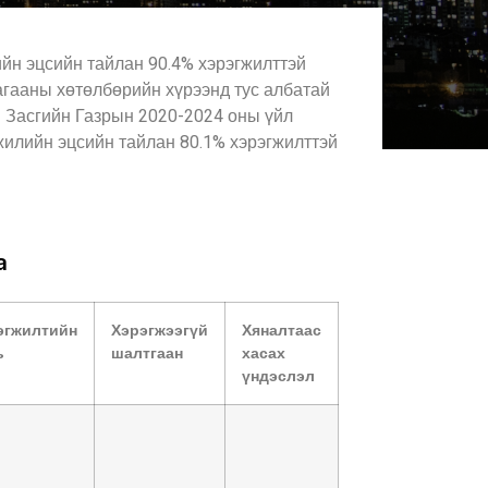
йн эцсийн тайлан 90.4% хэрэгжилттэй
агааны хөтөлбөрийн хүрээнд тус албатай
н Засгийн Газрын 2020-2024 оны үйл
жилийн эцсийн тайлан 80.1% хэрэгжилттэй
а
эгжилтийн
Хэрэгжээгүй
Хяналтаас
ь
шалтгаан
хасах
үндэслэл