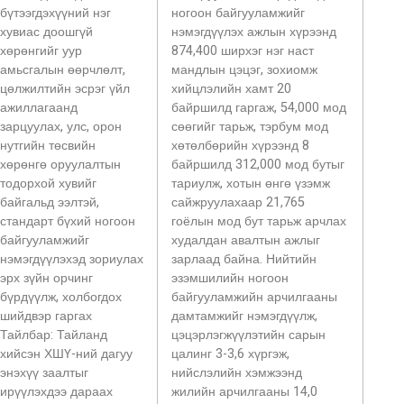
бүтээгдэхүүний нэг
ногоон байгууламжийг
хувиас доошгүй
нэмэгдүүлэх ажлын хүрээнд
хөрөнгийг уур
874,400 ширхэг нэг наст
амьсгалын өөрчлөлт,
мандлын цэцэг, зохиомж
цөлжилтийн эсрэг үйл
хийцлэлийн хамт 20
ажиллагаанд
байршилд гаргаж, 54,000 мод
зарцуулах, улс, орон
сөөгийг тарьж, тэрбум мод
нутгийн төсвийн
хөтөлбөрийн хүрээнд 8
хөрөнгө оруулалтын
байршилд 312,000 мод бутыг
тодорхой хувийг
тариулж, хотын өнгө үзэмж
байгальд ээлтэй,
сайжруулахаар 21,765
стандарт бүхий ногоон
гоёлын мод бут тарьж арчлах
байгууламжийг
худалдан авалтын ажлыг
нэмэгдүүлэхэд зориулах
зарлаад байна. Нийтийн
эрх зүйн орчинг
эзэмшилийн ногоон
бүрдүүлж, холбогдох
байгууламжийн арчилгааны
шийдвэр гаргах
дамтамжийг нэмэгдүүлж,
Тайлбар: Тайланд
цэцэрлэгжүүлэтийн сарын
хийсэн ХШҮ-ний дагуу
цалинг 3-3,6 хүргэж,
энэхүү заалтыг
нийслэлийн хэмжээнд
ирүүлэхдээ дараах
жилийн арчилгааны 14,0