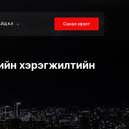
Санал хүсэлт
АЙДАЛ
чгийн хэрэгжилтийн