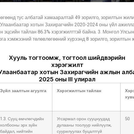
өгөөнд тус албатай хамааралтай 49 зорилго, зорилтын жили
д Улаанбаатар хотын Захирагчийн 2020-2024 оны үйл ажилл
н эцсийн тайлан 86.3% хэрэгжилттэй байна. 3. Монгол Улсы
га хэмжээний төлөвлөгөөний хүрээнд 8 зорилго, зорилтын 
Хууль тогтоомж, тогтоол шийдвэрийн
хэрэгжилт
Улаанбаатар хотын Захирагчийн ажлын алб
2025 оны III улирал
Зүйл заалтын агуулга
Хэрэгжилтын тайлан
Хэр
хув
1.3. Сууц өмчлөгчдийн
Угсармал орон сууцнуудад
50
холбооны эрх зүйн
дулааны тоолуур нийлүүлж,
байдал, нийтийн
суурилуулах буцалтгүй