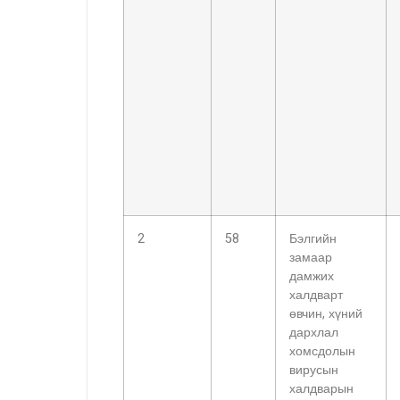
2
58
Бэлгийн
замаар
дамжих
халдварт
өвчин, хүний
дархлал
хомсдолын
вирусын
халдварын