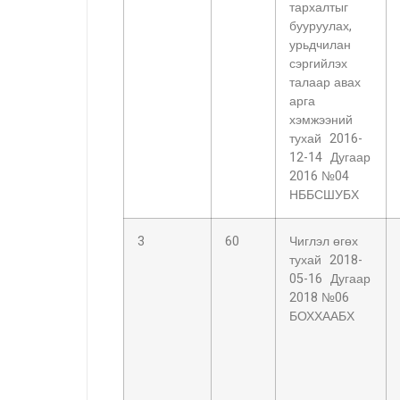
тархалтыг
бууруулах,
урьдчилан
сэргийлэх
талаар авах
арга
хэмжээний
тухай 2016-
12-14 Дугаар
2016 №04
НББСШУБХ
3
60
Чиглэл өгөх
тухай 2018-
05-16 Дугаар
2018 №06
БОХХААБХ