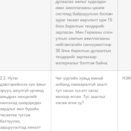
дулаалах ажлыг худалдан
авах ажиллагааны цахим
системд байршуулсан боловч
зураг төсөвт өөрчлөлт орж 15
блок барилгын тендерийг
зарласан. Мөн Германы олон
улсын хамтын ажиллагааны
нийгэмлэгийн санхүүжилтээр
30 блок барилгын дулаалгын
тендерийг зарлахаар
материалыг бэлтгэж байна.
2.2. Нутаг
Чиг үүргийн хувьд манай
НЭМ
дэвсгэрийнхээ хүн амыг
албанд хамааралгүй заалт
эрүүл, аюулгүй орчинд
тул хасах хүсэлт хагас
амьдрах нөхцөлийг
жилээр өгсөн. Тус заалтыг
хангахад шаардагдах
хасаж өгнө үү?
зардлыг жил бүрийн
төсөвтөө тусгаж
батлуулах,
зарцуулалтад хяналт