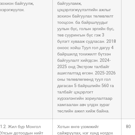
зохион байгуулж,
байгууламж,
хэрэгжүүлэх.
цэцэрлэгжүүлэлтийн ажлыг
зохион байгуулах төлөвлөлт
тооцсон. ба байршлуудыг
уулын бүс, голын эргийн бүс,
төв суурингын бүс гэж 3
бүлэгт хувааж судласан. 2018
оноос хойш Туул гол дагуу 4
байршилд тохижилт бүтээн
байгуулалт хийгдсэн. 2024-
2025 онд Экстрэм талбайг
ашиглалтад өгсөн. 2025-2026
оны төлөвлөгөөнд туул гол
дагасан 5 байршлийн 560 га
талбайг цэцэрлэгт
хүрээлэнгийн зориулалтаар
хамгаалан авч үлдэх зураг
төслийн ажил хийж байна.
1.2. Жил бүр Монгол
Хотын өнгө үзэмжийг
80
Улсын дотоодын нийт
сайжруулах, нэг хүнд ногдох