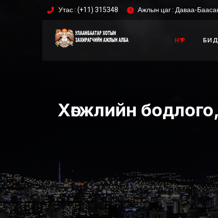
Утас : (+11) 315348
Ажлын цаг : Даваа-Баасан
НҮҮР
БИД
Хөгжлийн бодлого,