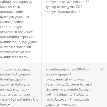
зүйлийг анхаарна уу:
тэрбум төгрөгийг төсвийг 60
Монгол Улсын
хувиар нэмэгдүүлж 23,0
дотоодын нийт
тэрбум болгоод байна.
бүтээгдэхүүний нэг
хувиас доошгүй
хөрөнгийг уур
амьсгалын өөрчлөлт,
цөлжилтийн эсрэг үйл
ажиллагаанд зарцуулах
чиглэлээр төлөвлөн
хэрэгжүүлж буй үйл
ажиллагааг тусгах
1.6. Дүүрэг, сумдад
Улаанбаатар хотын 2040 он
30
ногоон байгууламж
хүртэлх ерөнхий
бүхий цэцэрлэгт
төлөвлөгөөтэй уялдуулан
хүрээлэн байгуулж,
Уулын бүсэд 2, голын бүсэд 2,
иргэдэд мод тарих
Цэцэрлэгжүүлэлтийн бүсэд 3
соёлыг сурталчлан
нийт 7 байршилд 31,022 га
түгээж бүх нийтийн үйлс
талбайд дүүргийн чанартай
болгох
цэцэрлэгт хүрээлэн