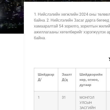
1. Нийслэлийн хөгжлийн 2024 оны төлөвл
байна. 2. Нийслэлийн Засаг дарга бөгөө
хамааралтай 54 зорилго, зорилтын жилий
ажиллагааны хөтөлбөрийг хэрэгжүүлэх ар
байна.
Шийдвэр
Заалт
Шийдвэрийн
Д/
Д/д
нэр, огноо,
дугаар
1
31
МОНГОЛ
УЛСЫН
ЗАСГИЙН