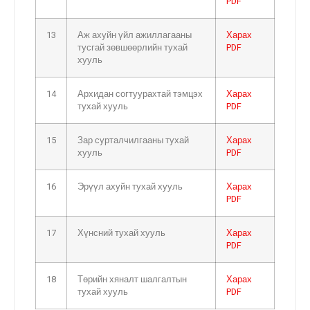
PDF
13
Аж ахуйн үйл ажиллагааны
Харах
тусгай зөвшөөрлийн тухай
PDF
хууль
14
Архидан согтуурахтай тэмцэх
Харах
тухай хууль
PDF
15
Зар сурталчилгааны тухай
Харах
хууль
PDF
16
Эрүүл ахуйн тухай хууль
Харах
PDF
17
Хүнсний тухай хууль
Харах
PDF
18
Төрийн хяналт шалгалтын
Харах
тухай хууль
PDF