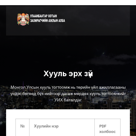
Хууль эрх зүй
Монгол Улсын хууль тогтоомж нь төрийн үйл ажиллагааны
үндэс бөгөөд бүх нийтээр дагаж мөрдөх хууль тогтоомжийг
УИХ баталдаг
№
Хуулийн нэр
PDF
холбоос