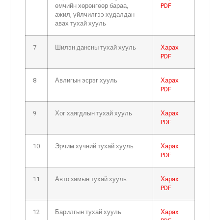
өмчийн хөрөнгөөр бараа,
PDF
ажил, үйлчилгээ худалдан
авах тухай хууль
7
Шилэн дансны тухай хууль
Харах
PDF
8
Авлигын эсрэг хууль
Харах
PDF
9
Хог хаягдлын тухай хууль
Харах
PDF
10
Эрчим хүчний тухай хууль
Харах
PDF
11
Авто замын тухай хууль
Харах
PDF
12
Барилгын тухай хууль
Харах