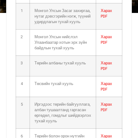
1
Монгол Улсын Засаг захиргаа,
Харах
нутаг дэвсгэрийн нэгж, түүний
PDF
удирдлагын тухай хууль
2
Монгол Улсын нийслэл
Харах
Улаанбаатар хотын эрх зүйн
PDF
байдлын тухай хууль
3
Төрийн албаны тухай хууль
Харах
PDF
4
Төсвийн тухай хууль
Харах
PDF
5
Иргэдээс төрийн байгууллага,
Харах
албан тушаалтанд гаргасан
PDF
өргөдөл, гомдлыг шийдвэрлэх
тухай хууль
6
Төрийн болон орон нутгийн
Харах