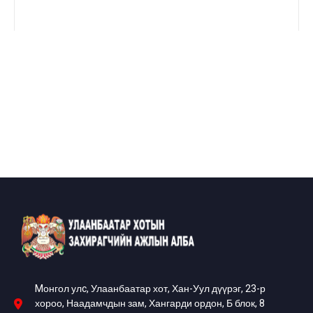
Mонгол улc, Улаанбаатар хот, Хан-Уул дүүрэг, 23-р
хороо, Наадамчдын зам, Хангарди ордон, Б блок, 8