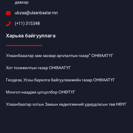
давхар
ubzaa@ulaanbaatar.mn
(+11) 315348
Харьяа байгууллага
Улаанбааатар зам засвар арчлалтын газар” ОНӨААТҮГ
Хот тохижилтын газар ОНӨААТҮГ
Геодези, Усны барилга байгууламжийн газар ОНӨААТҮГ
Монгол наадам цогцолбор ОНӨТҮГ
Улаанбаатар хотын Замын хөдөлгөөний удирдлагын төв НӨҮГ