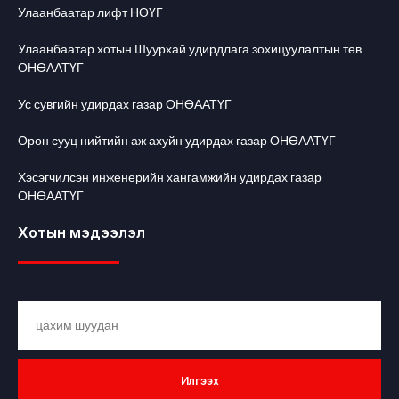
Улаанбаатар лифт НӨҮГ
Улаанбаатар хотын Шуурхай удирдлага зохицуулалтын төв
ОНӨААТҮГ
Ус сувгийн удирдах газар ОНӨААТҮГ
Орон сууц нийтийн аж ахуйн удирдах газар ОНӨААТҮГ
Хэсэгчилсэн инженерийн хангамжийн удирдах газар
ОНӨААТҮГ
Хотын мэдээлэл
Илгээх